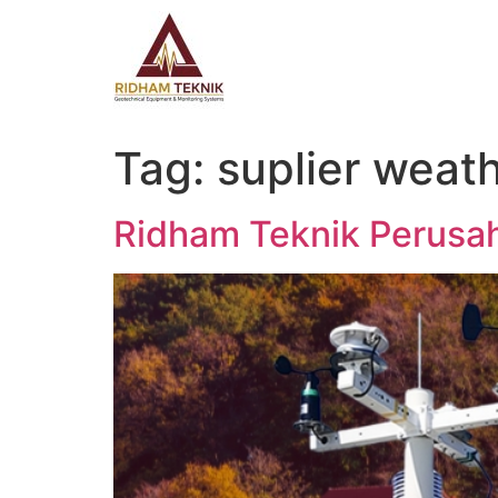
Tag:
suplier weath
Ridham Teknik Perusah