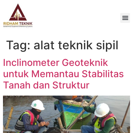
Tag:
alat teknik sipil
Inclinometer Geoteknik
untuk Memantau Stabilitas
Tanah dan Struktur