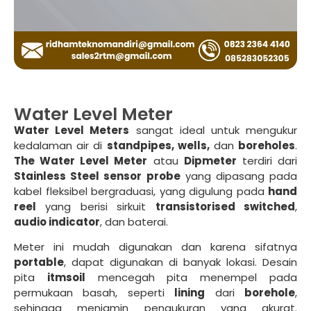
Water Level Meter
Water Level Meters
sangat ideal untuk mengukur
kedalaman air di
standpipes, wells,
dan
boreholes
.
The Water Level Meter
atau
Dipmeter
terdiri dari
Stainless Steel sensor probe
yang dipasang pada
kabel fleksibel bergraduasi, yang digulung pada
hand
reel
yang berisi sirkuit
transistorised switched
,
audio indicator
, dan baterai.
Meter ini mudah digunakan dan karena sifatnya
portable
, dapat digunakan di banyak lokasi. Desain
pita
itmsoil
mencegah pita menempel pada
permukaan basah, seperti
lining
dari
borehole
,
sehingga menjamin pengukuran yang akurat.