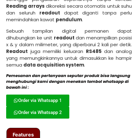
Reading arrays
dikoreksi secara otomatis untuk suhu
dan seluruh
readout
dapat diganti tanpa perlu
memindahkan kawat
pendulum
.
Sebuah tampilan digital permanen dapat
dihubungkan ke unit
readout
dan menampilkan posisi
x & y dalam milimeter, yang diperbarui 2 kali per detik.
Readout
juga memiliki keluaran
RS485
dan analog
yang memungkinkannya untuk dimasukkan ke hampir
semua
data acquisition system
.
Pemesanan dan pertanyaan seputar produk bisa langsung
menghubungi kami dengan menekan tombol whatsapp di
bawah ini :
Order via Whatsapp 1
Order via Whatsapp 2
Features