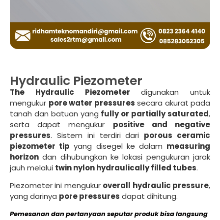
Hydraulic Piezometer
The Hydraulic Piezometer
digunakan untuk
mengukur
pore water pressures
secara akurat pada
tanah dan batuan yang
fully or partially saturated
,
serta dapat mengukur
positive and negative
pressures
. Sistem ini terdiri dari
porous ceramic
piezometer tip
yang disegel ke dalam
measuring
horizon
dan dihubungkan ke lokasi pengukuran jarak
jauh melalui
twin nylon hydraulically filled tubes
.
Piezometer ini mengukur
overall hydraulic pressure
,
yang darinya
pore pressures
dapat dihitung.
Pemesanan dan pertanyaan seputar produk bisa langsung