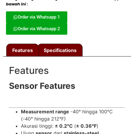
bawah ini :
Order via Whatsapp 1
Order via Whatsapp 2
Features
Specifications
Features
Sensor Features
Measurement range
-40° hingga 100°C
(-40° hingga 212°F)
Akurasi tinggi:
± 0.2°C
(
± 0.36°F
)
Ujung
sensor
dari
stainless-steel