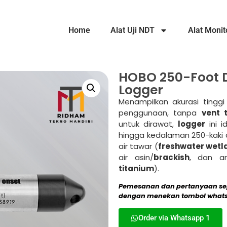
Home
Alat Uji NDT
Alat Monit
HOBO 250-Foot D
Logger
Menampilkan akurasi ting
penggunaan, tanpa
vent 
untuk dirawat,
logger
ini 
hingga kedalaman 250-kaki d
air tawar (
freshwater wetl
air asin/
brackish
, dan a
titanium
).
Pemesanan dan pertanyaan se
dengan menekan tombol whatsa
Order via Whatsapp 1