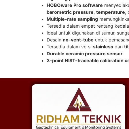
HOBOware Pro software
menyediaka
barometric pressure
,
temperature
,
Multiple-rate sampling
memungkink
Tersedia dalam empat rentang kedal
Ideal untuk digunakan di sumur, sunga
Desain
no-vent-tube
untuk pemasan
Tersedia dalam versi
stainless
dan
ti
Durable ceramic pressure sensor
3-point NIST-traceable calibration ce