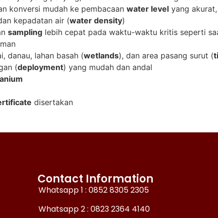
n konversi mudah ke pembacaan
water level
yang akurat,
 dan kepadatan air (
water density
)
an
sampling
lebih cepat pada waktu-waktu kritis seperti s
aman
i, danau, lahan basah (
wetlands
), dan area pasang surut (
t
gan (
deployment
) yang mudah dan andal
tanium
rtificate
disertakan
Contact Information
Whatsapp 1 : 0852 8305 2305
Whatsapp 2 : 0823 2364 4140