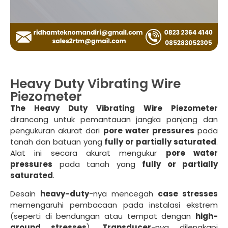
Heavy Duty Vibrating Wire
Piezometer
The Heavy Duty Vibrating Wire Piezometer
dirancang untuk pemantauan jangka panjang dan
pengukuran akurat dari
pore water pressures
pada
tanah dan batuan yang
fully or partially saturated
.
Alat ini secara akurat mengukur
pore water
pressures
pada tanah yang
fully or partially
saturated
.
Desain
heavy-duty
-nya mencegah
case stresses
memengaruhi pembacaan pada instalasi ekstrem
(seperti di bendungan atau tempat dengan
high-
ground stresses
).
Transducer
-nya dilengkapi