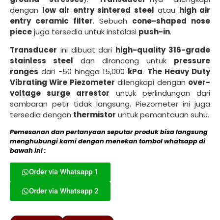
dengan
low air entry sintered steel
atau
high air
entry ceramic filter
. Sebuah
cone-shaped nose
piece
juga tersedia untuk instalasi
push-in
.
Transducer
ini dibuat dari
high-quality 316-grade
stainless steel
dan dirancang untuk
pressure
ranges
dari -50 hingga 15,000
kPa
.
The Heavy Duty
Vibrating Wire Piezometer
dilengkapi dengan
over-
voltage surge arrestor
untuk perlindungan dari
sambaran petir tidak langsung. Piezometer ini juga
tersedia dengan
thermistor
untuk pemantauan suhu.
Pemesanan dan pertanyaan seputar produk bisa langsung
menghubungi kami dengan menekan tombol whatsapp di
bawah ini :
Order via Whatsapp 1
Order via Whatsapp 2